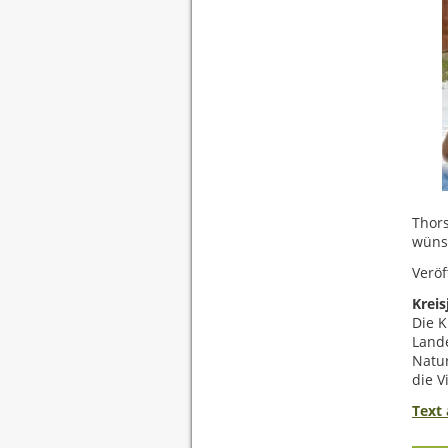
Thors
wüns
Veröf
Kreis
Die K
Lande
Natur
die V
Text 