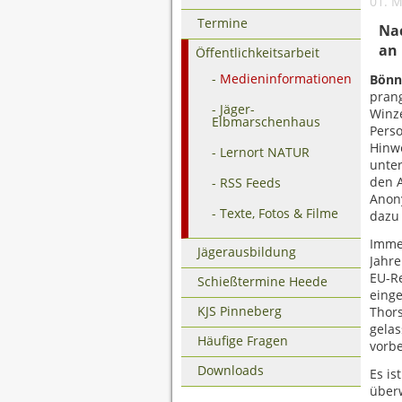
01. 
Termine
Nac
an
Öffentlichkeitsarbeit
Medieninformationen
Bönn
prang
Jäger-
Winz
Elbmarschenhaus
Perso
Hinwe
Lernort NATUR
unter
den A
RSS Feeds
Anony
Texte, Fotos & Filme
dazu 
Immer
Jägerausbildung
Jahre
EU-Re
Schießtermine Heede
einge
KJS Pinneberg
Thors
gelas
Häufige Fragen
vorbe
Downloads
Es is
überw