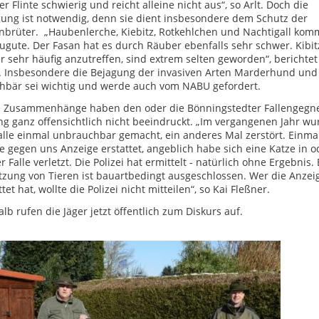
er Flinte schwierig und reicht alleine nicht aus“, so Arlt. Doch die
ung ist notwendig, denn sie dient insbesondere dem Schutz der
brüter. „Haubenlerche, Kiebitz, Rotkehlchen und Nachtigall kom
ugute. Der Fasan hat es durch Räuber ebenfalls sehr schwer. Kibit
r sehr häufig anzutreffen, sind extrem selten geworden“, berichtet
. Insbesondere die Bejagung der invasiven Arten Marderhund und
hbär sei wichtig und werde auch vom NABU gefordert.
e Zusammenhänge haben den oder die Bönningstedter Fallengegn
ng ganz offensichtlich nicht beeindruckt. „Im vergangenen Jahr wu
alle einmal unbrauchbar gemacht, ein anderes Mal zerstört. Einma
 gegen uns Anzeige erstattet, angeblich habe sich eine Katze in o
r Falle verletzt. Die Polizei hat ermittelt - natürlich ohne Ergebnis.
tzung von Tieren ist bauartbedingt ausgeschlossen. Wer die Anzei
ttet hat, wollte die Polizei nicht mitteilen“, so Kai Fleßner.
lb rufen die Jäger jetzt öffentlich zum Diskurs auf.