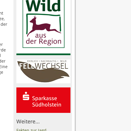
mt
ze,
 der
er
rde
l
der
 Eine
ge
Weitere...
Fakten zur Jagd