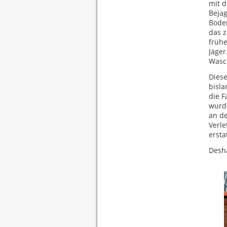
mit d
Bejag
Boden
das z
frühe
Jäger
Wasc
Dies
bisla
die F
wurde
an de
Verle
ersta
Desha