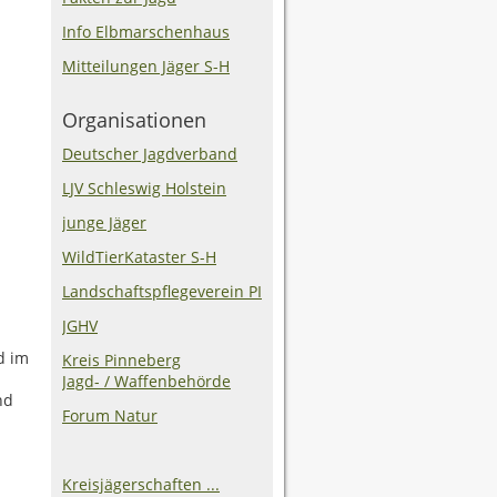
Info Elbmarschenhaus
Mitteilungen Jäger S-H
Organisationen
Deutscher Jagdverband
LJV Schleswig Holstein
junge Jäger
WildTierKataster S-H
Landschaftspflegeverein PI
JGHV
d im
Kreis Pinneberg
Jagd- / Waffenbehörde
nd
Forum Natur
Kreisjägerschaften ...