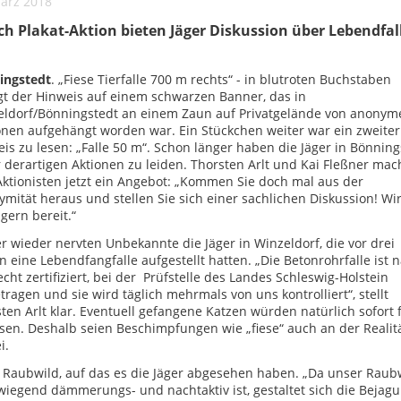
März 2018
h Plakat-Aktion bieten Jäger Diskussion über Lebendfal
ingstedt
. „Fiese Tierfalle 700 m rechts“ - in blutroten Buchstaben
t der Hinweis auf einem schwarzen Banner, das in
eldorf/Bönningstedt an einem Zaun auf Privatgelände von anonym
nen aufgehängt worden war. Ein Stückchen weiter war ein zweiter
is zu lesen: „Falle 50 m“. Schon länger haben die Jäger in Bönning
 derartigen Aktionen zu leiden. Thorsten Arlt und Kai Fleßner ma
ktionisten jetzt ein Angebot: „Kommen Sie doch mal aus der
mität heraus und stellen Sie sich einer sachlichen Diskussion! Wir
gern bereit.“
 wieder nervten Unbekannte die Jäger in Winzeldorf, die vor drei
n eine Lebendfangfalle aufgestellt hatten. „Die Betonrohrfalle ist 
cht zertifiziert, bei der Prüfstelle des Landes Schleswig-Holstein
tragen und sie wird täglich mehrmals von uns kontrolliert“, stellt
ten Arlt klar. Eventuell gefangene Katzen würden natürlich sofort f
sen. Deshalb seien Beschimpfungen wie „fiese“ auch an der Realit
i.
t Raubwild, auf das es die Jäger abgesehen haben. „Da unser Raub
iegend dämmerungs- und nachtaktiv ist, gestaltet sich die Bejag