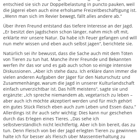
entschied sie sich zur Doppelbelastung in puncto pauken, weil
die Jägerei eben auch eine erholsame Freizeitbeschäftigung ist.
„Wenn man sich im Revier bewegt, fällt alles andere ab.“
Über ihren Freund entstand das tiefere Interesse an der Jagd.
„Er besitzt den Jagdschein schon länger, nahm mich oft mit,
erklärte mir unsere Natur. Da habe ich Feuer gefangen und will
nun mehr wissen und eben auch selbst jagen“, berichtete sie.
Natürlich sei ihr bewusst, dass die Sache auch mit dem Töten
von Tieren zu tun hat. Manche ihrer Freunde und Bekannten
werfen ihr das vor und es gab auch schon so einige intensive
Diskussionen. „Aber ich stehe dazu. Ich erkläre dann immer die
vielen anderen Aufgaben der Jäger für den Naturschutz und
Zusammenhänge, warum die Jagd in unserer Kulturlandschaft
einfach unverzichtbar ist. Das hilft meistens“, sagte sie und
ergänzte: „Ich spreche niemandem ab, vegetarisch zu leben –
aber auch ich möchte akzeptiert werden und für mich gehört
ein gutes Stück Fleisch eben auch zum Leben und Essen dazu.“
Allerdings ist ihr auch sehr wichtig: Dies kann nur geschehen
durch das Erlegen eines Tieres. „Das sehe ich
selbstverständlich nicht leichtfertig. Aber ich bin bereit, das zu
tun. Denn Fleisch von bei der Jagd erlegten Tieren zu gewinnen
halte ich für besser als Fleisch über Massentierhaltung zu