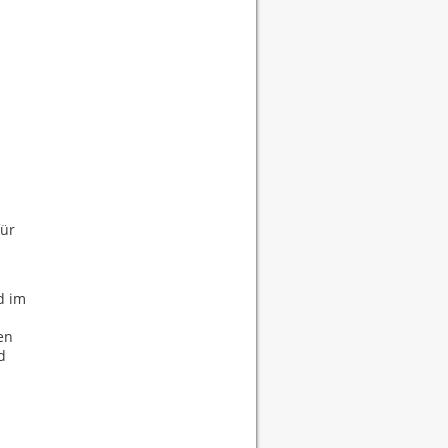
für
d im
en
d