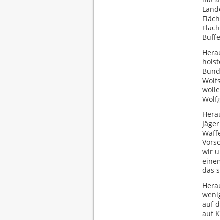
Lande
Fläch
Fläc
Buffe
Herau
hols
Bund
Wolf
wolle
Wolf
Herau
Jäger
Waffe
Vorsc
wir u
einem
das s
Hera
wenig
auf d
auf K