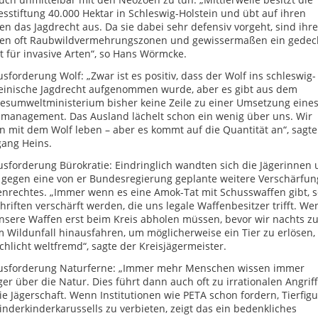
sstiftung 40.000 Hektar in Schleswig-Holstein und übt auf ihren
en das Jagdrecht aus. Da sie dabei sehr defensiv vorgeht, sind ihre
hen oft Raubwildvermehrungszonen und gewissermaßen ein gedec
t für invasive Arten“, so Hans Wörmcke.
sforderung Wolf: „Zwar ist es positiv, dass der Wolf ins schleswig-
teinische Jagdrecht aufgenommen wurde, aber es gibt aus dem
esumweltministerium bisher keine Zeile zu einer Umsetzung eine
smanagement. Das Ausland lächelt schon ein wenig über uns. Wir
n mit dem Wolf leben – aber es kommt auf die Quantität an“, sagte
gang Heins.
sforderung Bürokratie: Eindringlich wandten sich die Jägerinnen
 gegen eine von er Bundesregierung geplante weitere Verschärfun
nrechtes. „Immer wenn es eine Amok-Tat mit Schusswaffen gibt, s
hriften verschärft werden, die uns legale Waffenbesitzer trifft. We
nsere Waffen erst beim Kreis abholen müssen, bevor wir nachts z
 Wildunfall hinausfahren, um möglicherweise ein Tier zu erlösen, 
chlicht weltfremd“, sagte der Kreisjägermeister.
usforderung Naturferne: „Immer mehr Menschen wissen immer
er über die Natur. Dies führt dann auch oft zu irrationalen Angrif
ie Jägerschaft. Wenn Institutionen wie PETA schon fordern, Tierfig
inderkinderkarussells zu verbieten, zeigt das ein bedenkliches