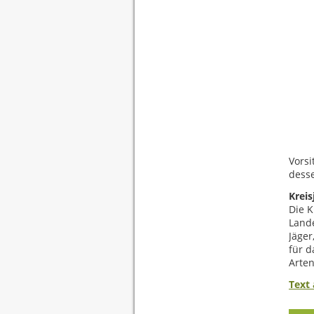
Vorsi
dess
Kreis
Die K
Land
Jäger
für d
Arten
Text 