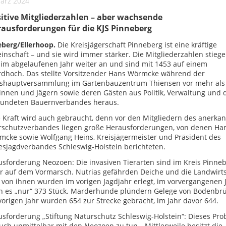
März 2024
itive Mitgliederzahlen – aber wachsende
ausforderungen für die KJS Pinneberg
eberg/Ellerhoop.
Die Kreisjägerschaft Pinneberg ist eine kräftige
nschaft – und sie wird immer stärker. Die Mitgliederzahlen stieg
im abgelaufenen Jahr weiter an und sind mit 1453 auf einem
rdhoch. Das stellte Vorsitzender Hans Wörmcke während der
eshauptversammlung im Gartenbauzentrum Thiensen vor mehr als
innen und Jägern sowie deren Gästen aus Politik, Verwaltung und 
eundeten Bauernverbandes heraus.
 Kraft wird auch gebraucht, denn vor den Mitgliedern des anerka
rschutzverbandes liegen große Herausforderungen, von denen Ha
cke sowie Wolfgang Heins, Kreisjägermeister und Präsident des
sjagdverbandes Schleswig-Holstein berichteten.
sforderung Neozoen: Die invasiven Tierarten sind im Kreis Pinne
r auf dem Vormarsch. Nutrias gefährden Deiche und die Landwirt
 von ihnen wurden im vorigen Jagdjahr erlegt, im vorvergangenen 
n es „nur“ 373 Stück. Marderhunde plündern Gelege von Bodenbr
vorigen Jahr wurden 654 zur Strecke gebracht, im Jahr davor 644.
sforderung „Stiftung Naturschutz Schleswig-Holstein“: Dieses Pr
uch unmittelbar mit den Neozoen zu tun. „Mittlerweile besitzt die