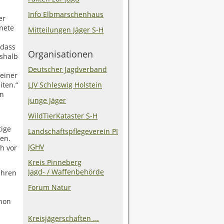
Info Elbmarschenhaus
er
nete
Mitteilungen Jäger S-H
 dass
Organisationen
eshalb
Deutscher Jagdverband
 einer
iten.“
LJV Schleswig Holstein
en
junge Jäger
WildTierKataster S-H
tige
Landschaftspflegeverein PI
en.
JGHV
ch vor
Kreis Pinneberg
Jagd- / Waffenbehörde
ahren
Forum Natur
chon
Kreisjägerschaften ...