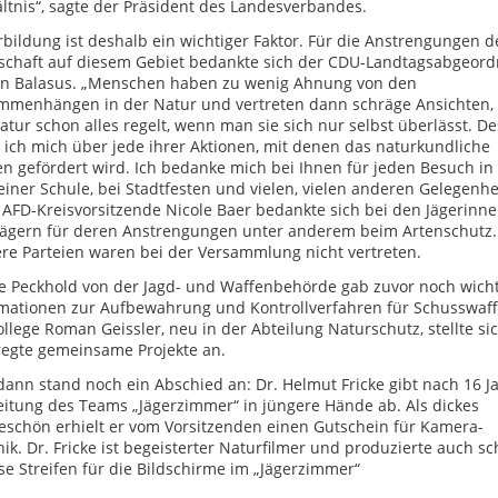
ltnis“, sagte der Präsident des Landesverbandes.
bildung ist deshalb ein wichtiger Faktor. Für die Anstrengungen d
rschaft auf diesem Gebiet bedankte sich der CDU-Landtagsabgeord
in Balasus. „Menschen haben zu wenig Ahnung von den
mmenhängen in der Natur und vertreten dann schräge Ansichten,
atur schon alles regelt, wenn man sie sich nur selbst überlässt. D
 ich mich über jede ihrer Aktionen, mit denen das naturkundliche
n gefördert wird. Ich bedanke mich bei Ihnen für jeden Besuch in
 einer Schule, bei Stadtfesten und vielen, vielen anderen Gelegenhe
AFD-Kreisvorsitzende Nicole Baer bedankte sich bei den Jägerinn
Jägern für deren Anstrengungen unter anderem beim Artenschutz.
re Parteien waren bei der Versammlung nicht vertreten.
e Peckhold von der Jagd- und Waffenbehörde gab zuvor noch wich
rmationen zur Aufbewahrung und Kontrollverfahren für Schusswaff
ollege Roman Geissler, neu in der Abteilung Naturschutz, stellte si
regte gemeinsame Projekte an.
ann stand noch ein Abschied an: Dr. Helmut Fricke gibt nach 16 J
eitung des Teams „Jägerzimmer“ in jüngere Hände ab. Als dickes
schön erhielt er vom Vorsitzenden einen Gutschein für Kamera-
ik. Dr. Fricke ist begeisterter Naturfilmer und produzierte auch s
se Streifen für die Bildschirme im „Jägerzimmer“