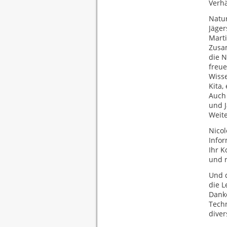
Verhä
Natur
Jäge
Mart
Zusa
die N
freue
Wisse
Kita,
Auch 
und 
Weite
Nicol
Info
Ihr K
und 
Und d
die L
Danke
Techn
diver