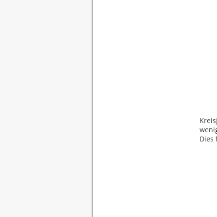
Krei
wenig
Dies 