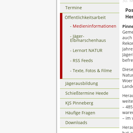
30. 
Termine
Pos
Her
Öffentlichkeitsarbeit
Medieninformationen
Pinn
Gemei
Jäger-
auch 
Elbmarschenhaus
Reko
Jahr
Lernort NATUR
Jäger
befr
RSS Feeds
Diese
Texte, Fotos & Filme
Natu
Woerm
Jägerausbildung
Lande
Schießtermine Heede
Herau
weite
KJS Pinneberg
– 485
ware
Häufige Fragen
– im 
Downloads
Herau
hat a