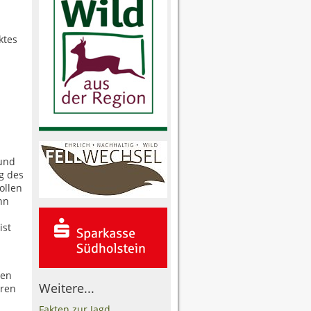
ktes
s
 und
g des
ollen
nn
u
ist
fen
Weitere...
uren
Fakten zur Jagd