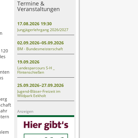
Termine &
Veranstaltungen
17.08.2026 19:30
Jungjägerlehrgang 2026/2027
en
02.09.2026–05.09.2026
BM - Bundesmeisterschaft
 120
des
19.09.2026
Landesparcours S-H _
nnten
Flintenschießen
ns
25.09.2026–27.09.2026
Jugend-Bläser-Freizeit im
Wildpark Eekholt
berg
schaft
Jahr
Anzeigen
ütern
oblem