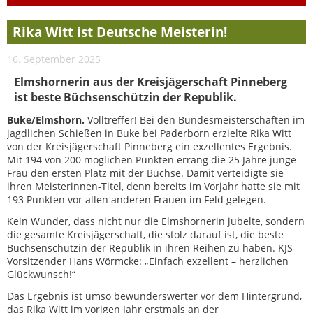
Rika Witt ist Deutsche Meisterin!
16. September 2025
Elmshornerin aus der Kreisjägerschaft Pinneberg
ist beste Büchsenschützin der Republik.
Buke/Elmshorn.
Volltreffer! Bei den Bundesmeisterschaften im
jagdlichen Schießen in Buke bei Paderborn erzielte Rika Witt
von der Kreisjägerschaft Pinneberg ein exzellentes Ergebnis.
Mit 194 von 200 möglichen Punkten errang die 25 Jahre junge
Frau den ersten Platz mit der Büchse. Damit verteidigte sie
ihren Meisterinnen-Titel, denn bereits im Vorjahr hatte sie mit
193 Punkten vor allen anderen Frauen im Feld gelegen.
Kein Wunder, dass nicht nur die Elmshornerin jubelte, sondern
die gesamte Kreisjägerschaft, die stolz darauf ist, die beste
Büchsenschützin der Republik in ihren Reihen zu haben. KJS-
Vorsitzender Hans Wörmcke: „Einfach exzellent – herzlichen
Glückwunsch!“
Das Ergebnis ist umso bewunderswerter vor dem Hintergrund,
das Rika Witt im vorigen Jahr erstmals an der