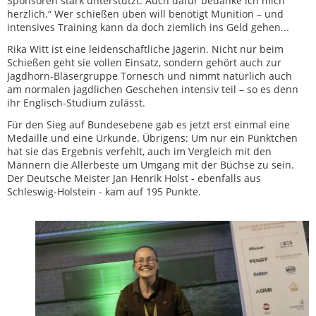
Sponsoren stark unterstützt. Auch dafür bedanke ich mich
herzlich.“ Wer schießen üben will benötigt Munition – und
intensives Training kann da doch ziemlich ins Geld gehen...
Rika Witt ist eine leidenschaftliche Jägerin. Nicht nur beim
Schießen geht sie vollen Einsatz, sondern gehört auch zur
Jagdhorn-Bläsergruppe Tornesch und nimmt natürlich auch
am normalen jagdlichen Geschehen intensiv teil – so es denn
ihr Englisch-Studium zulässt.
Für den Sieg auf Bundesebene gab es jetzt erst einmal eine
Medaille und eine Urkunde. Übrigens: Um nur ein Pünktchen
hat sie das Ergebnis verfehlt, auch im Vergleich mit den
Männern die Allerbeste um Umgang mit der Büchse zu sein.
Der Deutsche Meister Jan Henrik Holst - ebenfalls aus
Schleswig-Holstein - kam auf 195 Punkte.