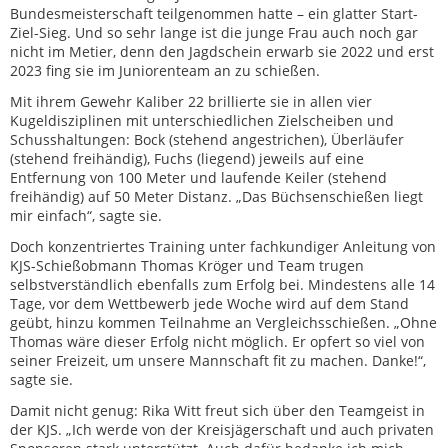
Bundesmeisterschaft teilgenommen hatte – ein glatter Start-
Ziel-Sieg. Und so sehr lange ist die junge Frau auch noch gar
nicht im Metier, denn den Jagdschein erwarb sie 2022 und erst
2023 fing sie im Juniorenteam an zu schießen.
Mit ihrem Gewehr Kaliber 22 brillierte sie in allen vier
Kugeldisziplinen mit unterschiedlichen Zielscheiben und
Schusshaltungen: Bock (stehend angestrichen), Überläufer
(stehend freihändig), Fuchs (liegend) jeweils auf eine
Entfernung von 100 Meter und laufende Keiler (stehend
freihändig) auf 50 Meter Distanz. „Das Büchsenschießen liegt
mir einfach“, sagte sie.
Doch konzentriertes Training unter fachkundiger Anleitung von
KJS-Schießobmann Thomas Kröger und Team trugen
selbstverständlich ebenfalls zum Erfolg bei. Mindestens alle 14
Tage, vor dem Wettbewerb jede Woche wird auf dem Stand
geübt, hinzu kommen Teilnahme an Vergleichsschießen. „Ohne
Thomas wäre dieser Erfolg nicht möglich. Er opfert so viel von
seiner Freizeit, um unsere Mannschaft fit zu machen. Danke!“,
sagte sie.
Damit nicht genug: Rika Witt freut sich über den Teamgeist in
der KJS. „Ich werde von der Kreisjägerschaft und auch privaten