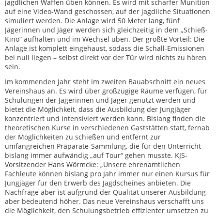
jagdlichen Waffen üben können. Es wird mit scharfer Munition
auf eine Video-Wand geschossen, auf der jagdliche Situationen
simuliert werden. Die Anlage wird 50 Meter lang, fünf
Jägerinnen und Jäger werden sich gleichzeitig in dem „Schieß-
Kino“ aufhalten und im Wechsel üben. Der größte Vorteil: Die
Anlage ist komplett eingehaust, sodass die Schall-Emissionen
bei null liegen – selbst direkt vor der Tür wird nichts zu hören
sein.
Im kommenden Jahr steht im zweiten Bauabschnitt ein neues
Vereinshaus an. Es wird über großzügige Räume verfügen, für
Schulungen der Jägerinnen und Jäger genutzt werden und
bietet die Möglichkeit, dass die Ausbildung der Jungjäger
konzentriert und intensiviert werden kann. Bislang finden die
theoretischen Kurse in verschiedenen Gaststätten statt, fernab
der Möglichkeiten zu schießen und entfernt zur
umfangreichen Präparate-Sammlung, die für den Unterricht
bislang immer aufwändig „auf Tour“ gehen musste. KJS-
Vorsitzender Hans Wörmcke: „Unsere ehrenamtlichen
Fachleute können bislang pro Jahr immer nur einen Kursus für
Jungjäger für den Erwerb des Jagdscheines anbieten. Die
Nachfrage aber ist aufgrund der Qualität unserer Ausbildung
aber bedeutend höher. Das neue Vereinshaus verschafft uns
die Möglichkeit, den Schulungsbetrieb effizienter umsetzen zu