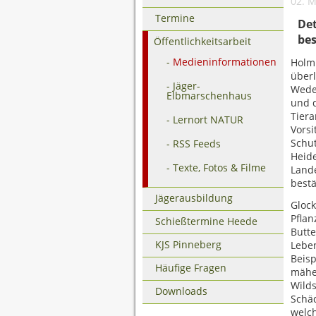
02. M
Termine
Det
be
Öffentlichkeitsarbeit
Medieninformationen
Holm.
überl
Jäger-
Wedel
Elbmarschenhaus
und d
Tiera
Lernort NATUR
Vorsi
Schut
RSS Feeds
Heide
Texte, Fotos & Filme
Land
bestä
Jägerausbildung
Glock
Pflan
Schießtermine Heede
Butt
KJS Pinneberg
Leben
Beisp
Häufige Fragen
mähen
Wilds
Downloads
Schä
welc