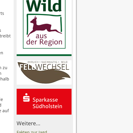
ts
s
treibt
en
n zu
h
shalb
s
le
d
e auf
Weitere...
Fakten zur Jagd