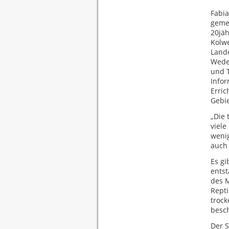
Fabi
gemei
20jä
Kolwe
Lande
Wedel
und 
Infor
Erric
Gebie
„Die
viele
wenig
auch 
Es gi
entst
des M
Repti
trock
besch
Der S