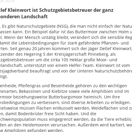
ai 2019
lef Kleinwort ist Schutzgebietsbetreuer der ganz
sonderen Landschaft
 Es gibt Naturschutzgebiete (NSG), die man nicht einfach der Natu
assen kann. Ein Beispiel dafür ist das Buttermoor zwischen Holm 
. Wenn der Mensch untätig bleibt, verändert sich die sensible Re
amit die Lebensbedingungen für stark gefährdete Pflanzen- und
rten. Seit genau 20 Jahren kümmert sich der Jäger Detlef Kleinwort
tzender des Hegering 5 der Kreisjägerschaft Pinneberg, als
zgebietsbetreuer um die zirka 105 Hektar große Moor- und
landschaft, unterstützt von einem Helfer-Team. Kleinwort ist vom
esjagdverband beauftragt und von der Unteren Naturschutzbehör
tigt.
enheide, Pfeifengras und Besenheide gehören zu den wichtigen
zenarten, Bekassinen und Kiebitze sowie viele Amphibien sind im
ermoor beziehungsweise Butterbargsmoor heimisch. Um ihre
sbedingungen zu verbessern, sind diverse Arbeiten zu erledigen.
ielsweise müssen Flächen entkusselt werden, Weideflächen sind z
, damit Bodenbrüter freie Sicht haben. Und die
chweinpopulation muss eingegrenzt werden, da die Tiere erhebli
den an den Heidemooren verursachen. Außerdem wird kartiert, wo
he Amphibien gefunden werden.