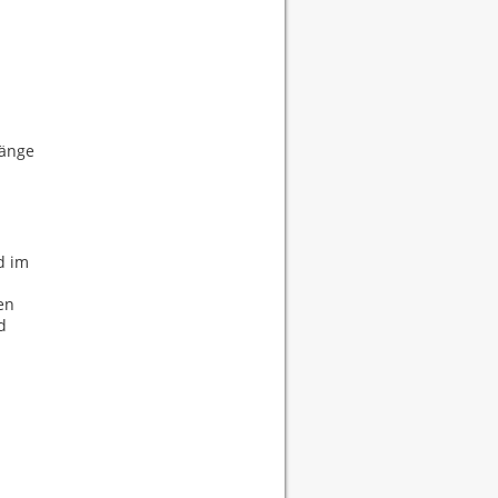
hänge
d im
en
d