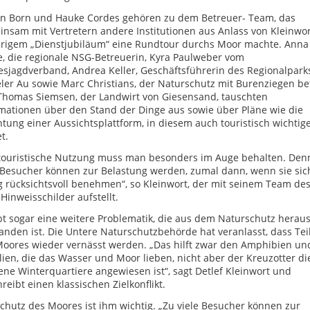
an Born und Hauke Cordes gehören zu dem Betreuer- Team, das
nsam mit Vertretern andere Institutionen aus Anlass von Kleinwor
hrigem „Dienstjubiläum“ eine Rundtour durchs Moor machte. Anna
, die regionale NSG-Betreuerin, Kyra Paulweber vom
sjagdverband, Andrea Keller, Geschäftsführerin des Regionalpark
er Au sowie Marc Christians, der Naturschutz mit Burenziegen be
Thomas Siemsen, der Landwirt von Giesensand, tauschten
mationen über den Stand der Dinge aus sowie über Pläne wie die
htung einer Aussichtsplattform, in diesem auch touristisch wichtig
t.
 touristische Nutzung muss man besonders im Auge behalten. Den
 Besucher können zur Belastung werden, zumal dann, wenn sie sic
 rücksichtsvoll benehmen“, so Kleinwort, der mit seinem Team de
Hinweisschilder aufstellt.
bt sogar eine weitere Problematik, die aus dem Naturschutz herau
anden ist. Die Untere Naturschutzbehörde hat veranlasst, dass Tei
oores wieder vernässt werden. „Das hilft zwar den Amphibien un
lien, die das Wasser und Moor lieben, nicht aber der Kreuzotter di
ene Winterquartiere angewiesen ist“, sagt Detlef Kleinwort und
reibt einen klassischen Zielkonflikt.
chutz des Moores ist ihm wichtig. „Zu viele Besucher können zur