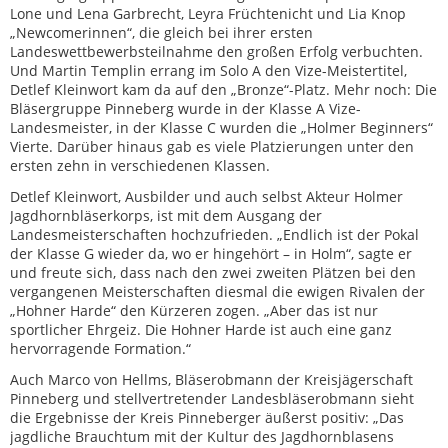
Lone und Lena Garbrecht, Leyra Früchtenicht und Lia Knop
„Newcomerinnen“, die gleich bei ihrer ersten
Landeswettbewerbsteilnahme den großen Erfolg verbuchten.
Und Martin Templin errang im Solo A den Vize-Meistertitel,
Detlef Kleinwort kam da auf den „Bronze“-Platz. Mehr noch: Die
Bläsergruppe Pinneberg wurde in der Klasse A Vize-
Landesmeister, in der Klasse C wurden die „Holmer Beginners“
Vierte. Darüber hinaus gab es viele Platzierungen unter den
ersten zehn in verschiedenen Klassen.
Detlef Kleinwort, Ausbilder und auch selbst Akteur Holmer
Jagdhornbläserkorps, ist mit dem Ausgang der
Landesmeisterschaften hochzufrieden. „Endlich ist der Pokal
der Klasse G wieder da, wo er hingehört – in Holm“, sagte er
und freute sich, dass nach den zwei zweiten Plätzen bei den
vergangenen Meisterschaften diesmal die ewigen Rivalen der
„Hohner Harde“ den Kürzeren zogen. „Aber das ist nur
sportlicher Ehrgeiz. Die Hohner Harde ist auch eine ganz
hervorragende Formation.“
Auch Marco von Hellms, Bläserobmann der Kreisjägerschaft
Pinneberg und stellvertretender Landesbläserobmann sieht
die Ergebnisse der Kreis Pinneberger äußerst positiv: „Das
jagdliche Brauchtum mit der Kultur des Jagdhornblasens