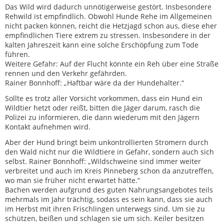
Das Wild wird dadurch unnötigerweise gestört. Insbesondere
Rehwild ist empfindlich. Obwohl Hunde Rehe im Allgemeinen
nicht packen können, reicht die Hetzjagd schon aus, diese eher
empfindlichen Tiere extrem zu stressen. Insbesondere in der
kalten Jahreszeit kann eine solche Erschöpfung zum Tode
führen.
Weitere Gefahr: Auf der Flucht könnte ein Reh über eine Straße
rennen und den Verkehr gefährden.
Rainer Bonnhoff: „Haftbar wäre da der Hundehalter.“
Sollte es trotz aller Vorsicht vorkommen, dass ein Hund ein
Wildtier hetzt oder reißt, bitten die Jäger darum, rasch die
Polizei zu informieren, die dann wiederum mit den Jägern
Kontakt aufnehmen wird.
Aber der Hund bringt beim unkontrollierten Stromern durch
den Wald nicht nur die Wildtiere in Gefahr, sondern auch sich
selbst. Rainer Bonnhoff: „Wildschweine sind immer weiter
verbreitet und auch im Kreis Pinneberg schon da anzutreffen,
wo man sie früher nicht erwartet hätte.“
Bachen werden aufgrund des guten Nahrungsangebotes teils
mehrmals im Jahr trächtig, sodass es sein kann, dass sie auch
im Herbst mit ihren Frischlingen unterwegs sind. Um sie zu
schützen, beißen und schlagen sie um sich. Keiler besitzen